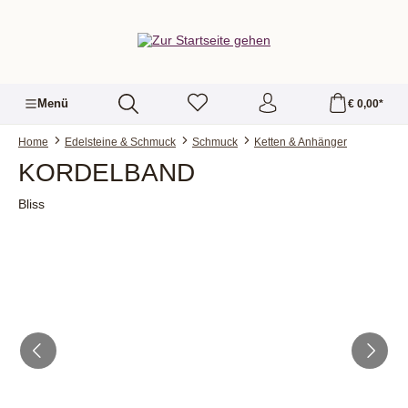
alt springen
Menü
€ 0,00*
Home
Edelsteine & Schmuck
Schmuck
Ketten & Anhänger
KORDELBAND
Bliss
Bildergalerie überspringen