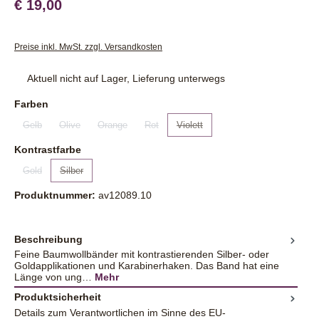
€ 19,00
Preise inkl. MwSt. zzgl. Versandkosten
Aktuell nicht auf Lager, Lieferung unterwegs
auswählen
Farben
Gelb
Olive
Orange
Rot
Violett
(Diese Option ist zurzeit nicht verfügbar.)
(Diese Option ist zurzeit nicht verfügbar.)
(Diese Option ist zurzeit nicht verfügbar.)
(Diese Option ist zurzeit nicht verfügbar.)
(Diese Option ist zurzeit nicht ver
auswählen
Kontrastfarbe
Gold
Silber
(Diese Option ist zurzeit nicht verfügbar.)
(Diese Option ist zurzeit nicht verfügbar.)
Produktnummer:
av12089.10
Beschreibung
Feine Baumwollbänder mit kontrastierenden Silber- oder
Goldapplikationen und Karabinerhaken. Das Band hat eine
Länge von ung…
Mehr
Produktsicherheit
Details zum Verantwortlichen im Sinne des EU-