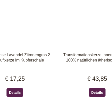
ose Lavendel Zitronengras 2
Transformationskerze Inne
uftkerze im Kupferschale
100% natürlichen ätheris
€ 17,25
€ 43,85
Regulärer Preis:
Regulärer Pr
Details
Details