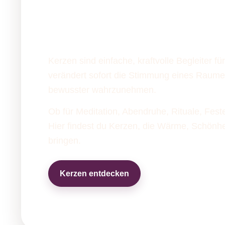
Lichtmoment
Kerzen sind einfache, kraftvolle Begleiter fü
verändert sofort die Stimmung eines Raume
bewusster wahrzunehmen.
Ob für Meditation, Abendruhe, Rituale, Fest
Hier findest du Kerzen, die Wärme, Schönh
bringen.
Kerzen entdecken