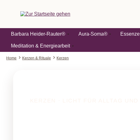
springen
Zur Hauptnavigation springen
Barbara Heider-Rauter®
Aura-Soma®
Essenze
Meditation & Energiearbeit
Home
Kerzen & Rituale
Kerzen
KERZEN · LICHT FÜR ALLTAG UND
Kerzen für A
Achtsamkeit 