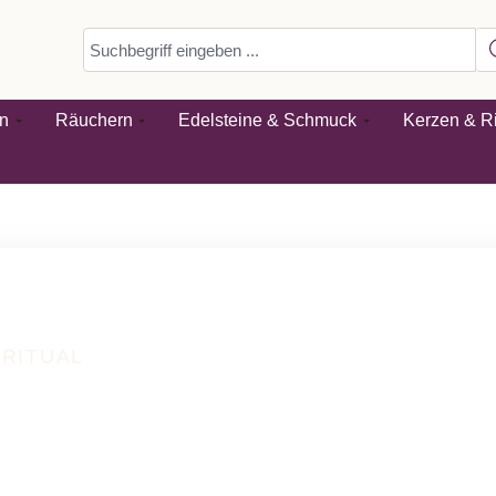
n
Räuchern
Edelsteine & Schmuck
Kerzen & Ri
 RITUAL
tmosphäre,
und besondere