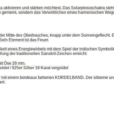
ra aktivieren und stärken möchtest. Das Solarplexuschakra steht
n gemeint, sondern das Verwirklichen eines harmonischen Weges
 der Mitte des Oberbauches, knapp unter dem Sonnengeflecht. 
Sein Element ist das Feuer.
eines Energiewirbels mit dem Spiel der indischen Symbolik.
ung der traditionellen Sanskrit-Zeichen erreicht.
it Öse 28 mm.
goldet / 925er Silber 18 Karat vergoldet
 mit einem bordeaux farbenen KORDELBAND. Der silberne und t
rt.