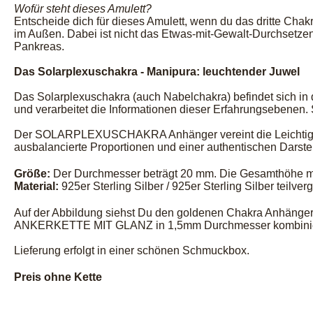
Wofür steht dieses Amulett?
Entscheide dich für dieses Amulett, wenn du das dritte Chak
im Außen. Dabei ist nicht das Etwas-mit-Gewalt-Durchsetze
Pankreas.
Das Solarplexuschakra - Manipura: leuchtender Juwel
Das Solarplexuschakra (auch Nabelchakra) befindet sich in
und verarbeitet die Informationen dieser Erfahrungsebenen. 
Der SOLARPLEXUSCHAKRA Anhänger vereint die Leichtigkeit 
ausbalancierte Proportionen und einer authentischen Darstell
Größe:
Der Durchmesser beträgt 20 mm. Die Gesamthöhe m
Material:
925er Sterling Silber / 925er Sterling Silber teilver
Auf der Abbildung siehst Du den goldenen Chakra Anhänger
ANKERKETTE MIT GLANZ in 1,5mm Durchmesser kombinie
Lieferung erfolgt in einer schönen Schmuckbox.
Preis ohne Kette