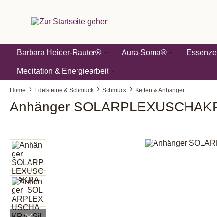
springen
Zur Hauptnavigation springen
Barbara Heider-Rauter®
Aura-Soma®
Essenze
Meditation & Energiearbeit
Home
Edelsteine & Schmuck
Schmuck
Ketten & Anhänger
Anhänger SOLARPLEXUSCHAK
Bildergalerie überspringen