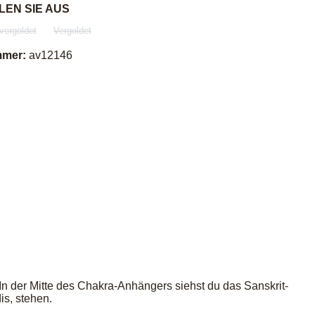
auswählen
LEN SIE AUS
lvergoldet
Vergoldet
n ist zurzeit nicht verfügbar.)
(Diese Option ist zurzeit nicht verfügbar.)
(Diese Option ist zurzeit nicht verfügbar.)
mmer:
av12146
In der Mitte des Chakra-Anhängers siehst du das Sanskrit-
s, stehen.