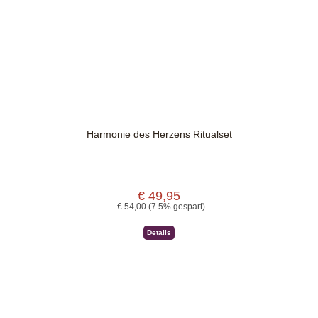
Harmonie des Herzens Ritualset
€ 49,95
Verkaufspreis:
Regulärer Preis:
€ 54,00
(7.5% gespart)
Details