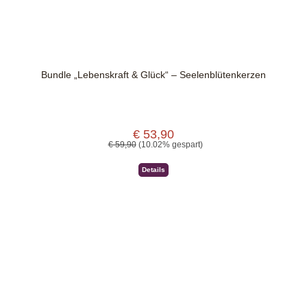
Bundle „Lebenskraft & Glück“ – Seelenblütenkerzen
€ 53,90
Verkaufspreis:
Regulärer Preis:
€ 59,90
(10.02% gespart)
Details