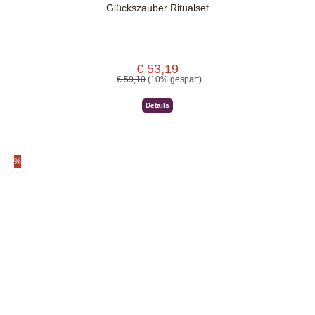
Glückszauber Ritualset
€ 53,19
Verkaufspreis:
Regulärer Preis:
€ 59,10
(10% gespart)
Details
%
Rabatt