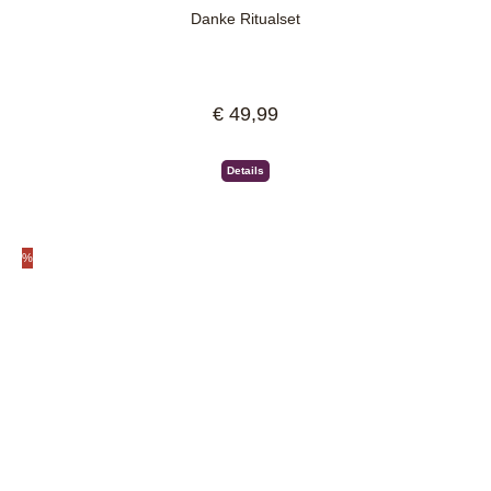
Danke Ritualset
€ 49,99
Regulärer Preis:
Details
%
Rabatt