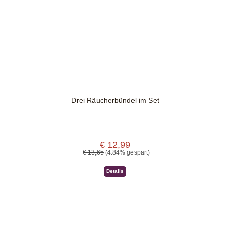
Drei Räucherbündel im Set
€ 12,99
Verkaufspreis:
Regulärer Preis:
€ 13,65
(4.84% gespart)
Details