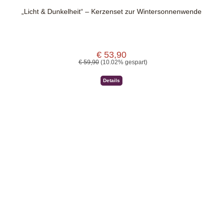
„Licht & Dunkelheit“ – Kerzenset zur Wintersonnenwende
€ 53,90
Verkaufspreis:
Regulärer Preis:
€ 59,90
(10.02% gespart)
Details