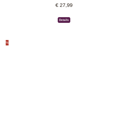
€ 27,99
Regulärer Preis:
Details
%
Rabatt