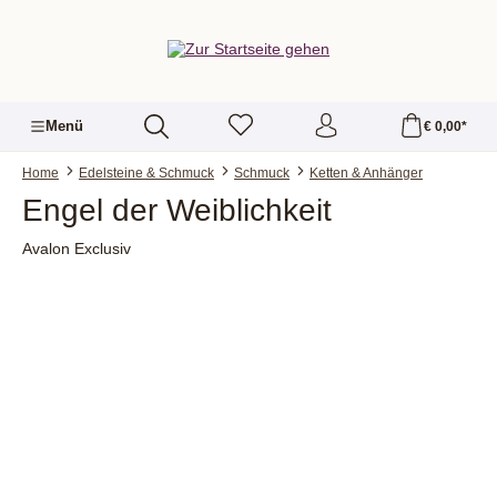
alt springen
Menü
€ 0,00*
Home
Edelsteine & Schmuck
Schmuck
Ketten & Anhänger
Engel der Weiblichkeit
Avalon Exclusiv
Bildergalerie überspringen