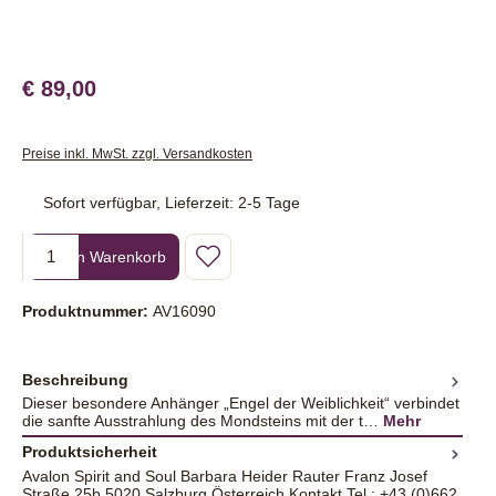
€ 89,00
Preise inkl. MwSt. zzgl. Versandkosten
Sofort verfügbar, Lieferzeit: 2-5 Tage
Produkt Anzahl: Gib den gewünschten Wert ein oder benutze die Sc
In den Warenkorb
Produktnummer:
AV16090
Beschreibung
Dieser besondere Anhänger „Engel der Weiblichkeit“ verbindet
die sanfte Ausstrahlung des Mondsteins mit der t…
Mehr
Produktsicherheit
Avalon Spirit and Soul Barbara Heider Rauter Franz Josef
Straße 25b 5020 Salzburg Österreich Kontakt Tel.: +43 (0)662