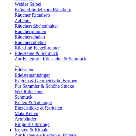
Weißer Salbei
Kräuterbündel zum Räuchern
Räucher Ritualsets
Zubehör
Räucherstäbchenhalter
Räucherpfannen
Räucherschalen
Räucherzubehör
Rückfluß Kegelbrenner
Edelsteine & Schmuck
Zur Kategorie Edelsteine & Schmuck
Edelsteine
Edelsteinanhänger
Kugeln & Geometrische Formen
Für Sammler & Schöne Stücke
Wohlfühlsteine
Schmuck
Ketten & Anhänger
Einzelstücke & Raritäten
Mala Ketten
Armbänder
Ringe & Ohrringe
Kerzen & Rituale
Zur Kategorie Kerzen & Rituale