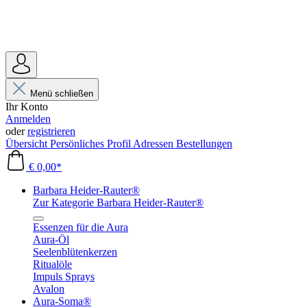
Menü schließen
Ihr Konto
Anmelden
oder
registrieren
Übersicht
Persönliches Profil
Adressen
Bestellungen
€ 0,00*
Barbara Heider-Rauter®
Zur Kategorie Barbara Heider-Rauter®
Essenzen für die Aura
Aura-Öl
Seelenblütenkerzen
Ritualöle
Impuls Sprays
Avalon
Aura-Soma®