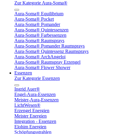
Zur Kategorie Aura-Soma®
Aura-Soma® Equilibrium
Aura-Soma® Pocket
Aura-Soma® Pomander
Aura-Soma® Quintessenzen
Aura-Soma® Farbessenzen
Aura-Soma® Raumsprays
Aura-Soma® Pomander Raumsprays
Aura-Soma® Quintessenz Raumsprays
Aura-Soma® ArchAngeloi
Aura-Soma® Raumspray Erzengel
Aura-Soma® Flower Shower
Essenzen
Zur Kategorie Essenzen
Ingrid Auer®
Engel-Aura-Essenzen
Meister-Aura-Essenzen
LichtWesen®
Erzengel Energien
Meister Energien
Integration - Essenzen
Elohim Energien
Schöpfungsstrahlen