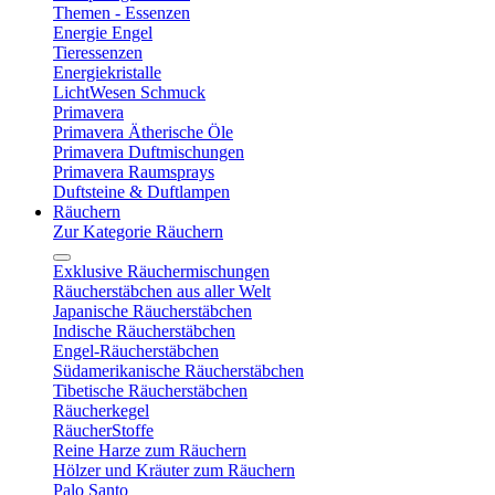
Themen - Essenzen
Energie Engel
Tieressenzen
Energiekristalle
LichtWesen Schmuck
Primavera
Primavera Ätherische Öle
Primavera Duftmischungen
Primavera Raumsprays
Duftsteine & Duftlampen
Räuchern
Zur Kategorie Räuchern
Exklusive Räuchermischungen
Räucherstäbchen aus aller Welt
Japanische Räucherstäbchen
Indische Räucherstäbchen
Engel-Räucherstäbchen
Südamerikanische Räucherstäbchen
Tibetische Räucherstäbchen
Räucherkegel
RäucherStoffe
Reine Harze zum Räuchern
Hölzer und Kräuter zum Räuchern
Palo Santo