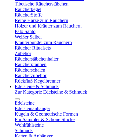
Tibetische Räucherstäbchen
Räucherkegel
RäucherStoffe
Reine Harze zum Räuchern
Hölzer und Kräuter zum Räuchern
Palo Santo
Weißer Salbei
Kräuterbündel zum Räuchern
Räucher Ritualsets
Zubehör
Räucherstäbchenhalter
Räucherpfannen
Räucherschalen
Räucherzubehör
Rückfluß Kegelbrenner
Edelsteine & Schmuck
Zur Kategorie Edelsteine & Schmuck
Edelsteine
Edelsteinanhänger
Kugeln & Geometrische Formen
Für Sammler & Schöne Stücke
Wohlfühlsteine
Schmuck
Ketten & Anhänger