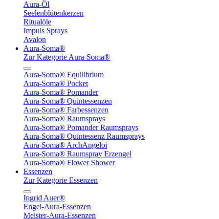
Aura-Öl
Seelenblütenkerzen
Ritualöle
Impuls Sprays
Avalon
Aura-Soma®
Zur Kategorie Aura-Soma®
Aura-Soma® Equilibrium
Aura-Soma® Pocket
Aura-Soma® Pomander
Aura-Soma® Quintessenzen
Aura-Soma® Farbessenzen
Aura-Soma® Raumsprays
Aura-Soma® Pomander Raumsprays
Aura-Soma® Quintessenz Raumsprays
Aura-Soma® ArchAngeloi
Aura-Soma® Raumspray Erzengel
Aura-Soma® Flower Shower
Essenzen
Zur Kategorie Essenzen
Ingrid Auer®
Engel-Aura-Essenzen
Meister-Aura-Essenzen