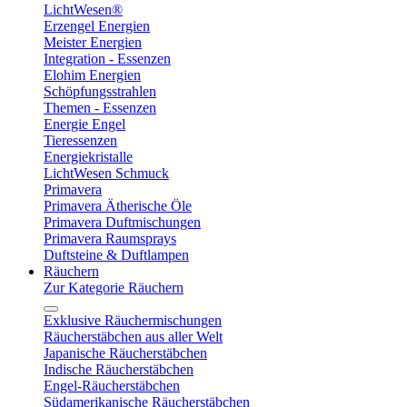
LichtWesen®
Erzengel Energien
Meister Energien
Integration - Essenzen
Elohim Energien
Schöpfungsstrahlen
Themen - Essenzen
Energie Engel
Tieressenzen
Energiekristalle
LichtWesen Schmuck
Primavera
Primavera Ätherische Öle
Primavera Duftmischungen
Primavera Raumsprays
Duftsteine & Duftlampen
Räuchern
Zur Kategorie Räuchern
Exklusive Räuchermischungen
Räucherstäbchen aus aller Welt
Japanische Räucherstäbchen
Indische Räucherstäbchen
Engel-Räucherstäbchen
Südamerikanische Räucherstäbchen