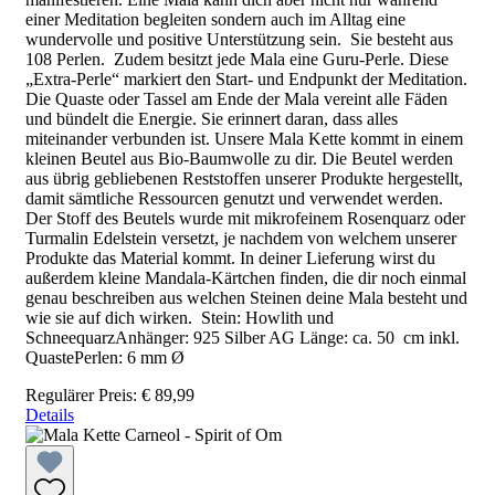
einer Meditation begleiten sondern auch im Alltag eine
wundervolle und positive Unterstützung sein. Sie besteht aus
108 Perlen. Zudem besitzt jede Mala eine Guru-Perle. Diese
„Extra-Perle“ markiert den Start- und Endpunkt der Meditation.
Die Quaste oder Tassel am Ende der Mala vereint alle Fäden
und bündelt die Energie. Sie erinnert daran, dass alles
miteinander verbunden ist. Unsere Mala Kette kommt in einem
kleinen Beutel aus Bio-Baumwolle zu dir. Die Beutel werden
aus übrig gebliebenen Reststoffen unserer Produkte hergestellt,
damit sämtliche Ressourcen genutzt und verwendet werden.
Der Stoff des Beutels wurde mit mikrofeinem Rosenquarz oder
Turmalin Edelstein versetzt, je nachdem von welchem unserer
Produkte das Material kommt. In deiner Lieferung wirst du
außerdem kleine Mandala-Kärtchen finden, die dir noch einmal
genau beschreiben aus welchen Steinen deine Mala besteht und
wie sie auf dich wirken. Stein: Howlith und
SchneequarzAnhänger: 925 Silber AG Länge: ca. 50 cm inkl.
QuastePerlen: 6 mm Ø
Regulärer Preis:
€ 89,99
Details