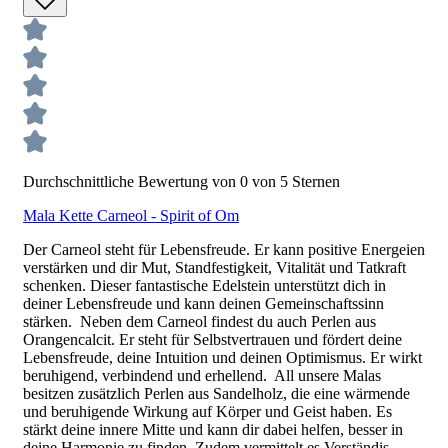
Durchschnittliche Bewertung von 0 von 5 Sternen
Mala Kette Carneol - Spirit of Om
Der Carneol steht für Lebensfreude. Er kann positive Energeien
verstärken und dir Mut, Standfestigkeit, Vitalität und Tatkraft
schenken. Dieser fantastische Edelstein unterstützt dich in
deiner Lebensfreude und kann deinen Gemeinschaftssinn
stärken. Neben dem Carneol findest du auch Perlen aus
Orangencalcit. Er steht für Selbstvertrauen und fördert deine
Lebensfreude, deine Intuition und deinen Optimismus. Er wirkt
beruhigend, verbindend und erhellend. All unsere Malas
besitzen zusätzlich Perlen aus Sandelholz, die eine wärmende
und beruhigende Wirkung auf Körper und Geist haben. Es
stärkt deine innere Mitte und kann dir dabei helfen, besser in
deine Harmonie zu finden. Zudem vermittelt es Verständis,