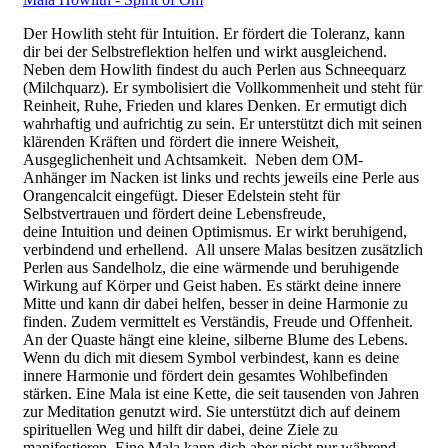
Der Howlith steht für Intuition. Er fördert die Toleranz, kann
dir bei der Selbstreflektion helfen und wirkt ausgleichend.
Neben dem Howlith findest du auch Perlen aus Schneequarz
(Milchquarz). Er symbolisiert die Vollkommenheit und steht für
Reinheit, Ruhe, Frieden und klares Denken. Er ermutigt dich
wahrhaftig und aufrichtig zu sein. Er unterstützt dich mit seinen
klärenden Kräften und fördert die innere Weisheit,
Ausgeglichenheit und Achtsamkeit. Neben dem OM-
Anhänger im Nacken ist links und rechts jeweils eine Perle aus
Orangencalcit eingefügt. Dieser Edelstein steht für
Selbstvertrauen und fördert deine Lebensfreude,
deine Intuition und deinen Optimismus. Er wirkt beruhigend,
verbindend und erhellend. All unsere Malas besitzen zusätzlich
Perlen aus Sandelholz, die eine wärmende und beruhigende
Wirkung auf Körper und Geist haben. Es stärkt deine innere
Mitte und kann dir dabei helfen, besser in deine Harmonie zu
finden. Zudem vermittelt es Verständis, Freude und Offenheit.
An der Quaste hängt eine kleine, silberne Blume des Lebens.
Wenn du dich mit diesem Symbol verbindest, kann es deine
innere Harmonie und fördert dein gesamtes Wohlbefinden
stärken. Eine Mala ist eine Kette, die seit tausenden von Jahren
zur Meditation genutzt wird. Sie unterstützt dich auf deinem
spirituellen Weg und hilft dir dabei, deine Ziele zu
manifestieren. Eine Mala kann dich aber nicht nur während