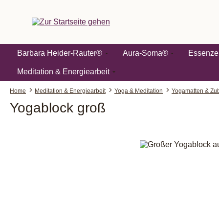
springen
Zur Hauptnavigation springen
Barbara Heider-Rauter®
Aura-Soma®
Essenze
Meditation & Energiearbeit
Home
Meditation & Energiearbeit
Yoga & Meditation
Yogamatten & Zu
Yogablock groß
Bildergalerie überspringen