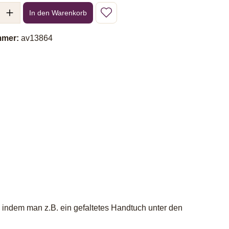
l: Gib den gewünschten Wert ein oder benutze die Schaltflächen um 
In den Warenkorb
mmer:
av13864
n, indem man z.B. ein gefaltetes Handtuch unter den