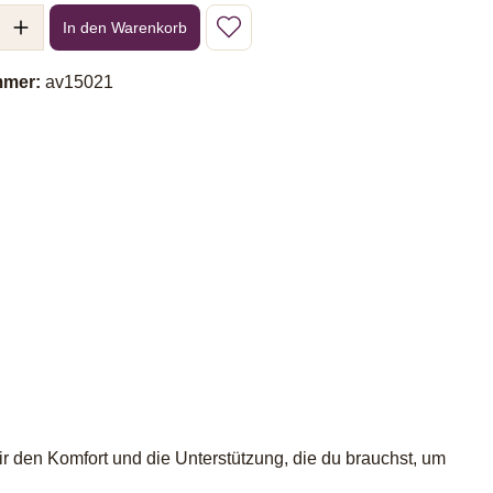
l: Gib den gewünschten Wert ein oder benutze die Schaltflächen um 
In den Warenkorb
mmer:
av15021
ir den Komfort und die Unterstützung, die du brauchst, um