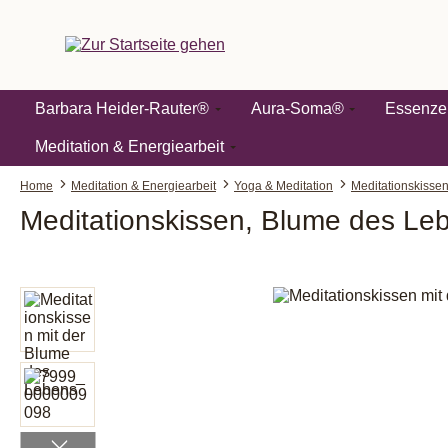
springen
Zur Hauptnavigation springen
Barbara Heider-Rauter®
Aura-Soma®
Essenze
Meditation & Energiearbeit
Home
Meditation & Energiearbeit
Yoga & Meditation
Meditationskisse
Meditationskissen, Blume des Le
Bildergalerie überspringen