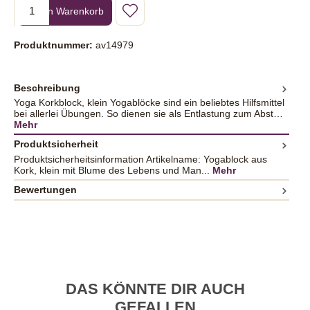
Produkt Anzahl: Gib den gewünschten Wert ein oder benutze die Sc
In den Warenkorb
Produktnummer:
av14979
Beschreibung
Yoga Korkblock, klein Yogablöcke sind ein beliebtes Hilfsmittel
bei allerlei Übungen. So dienen sie als Entlastung zum Abst…
Mehr
Produktsicherheit
Produktsicherheitsinformation Artikelname: Yogablock aus
Kork, klein mit Blume des Lebens und Man...
Mehr
Bewertungen
DAS KÖNNTE DIR AUCH
GEFALLEN