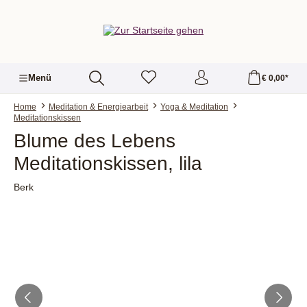
alt springen
Menü
€ 0,00*
Home
Meditation & Energiearbeit
Yoga & Meditation
Meditationskissen
Blume des Lebens
Meditationskissen, lila
Berk
Bildergalerie überspringen