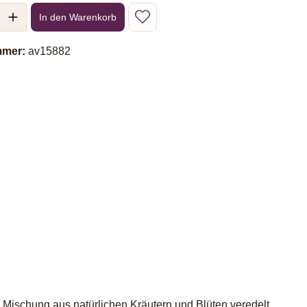
l: Gib den gewünschten Wert ein oder benutze die Schaltflächen um 
In den Warenkorb
mmer:
av15882
n Mischung aus natürlichen Kräutern und Blüten veredelt