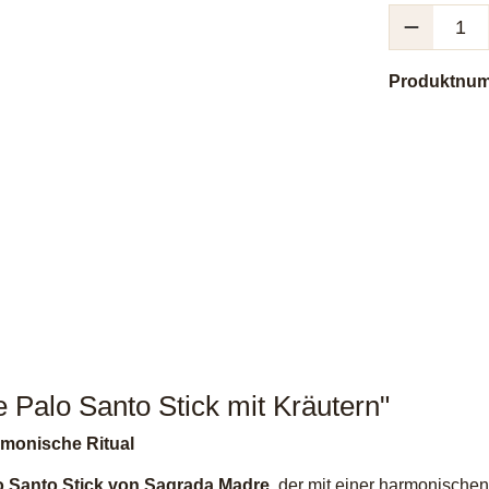
Produkt Anzah
Produktnu
 Palo Santo Stick mit Kräutern"
rmonische Ritual
o Santo Stick von Sagrada Madre
, der mit einer harmonische