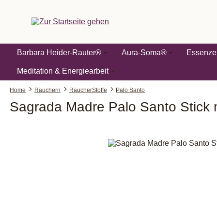
springen
Zur Hauptnavigation springen
Barbara Heider-Rauter®
Aura-Soma®
Essenze
Meditation & Energiearbeit
Home
Räuchern
RäucherStoffe
Palo Santo
Sagrada Madre Palo Santo Stick m
Bildergalerie überspringen