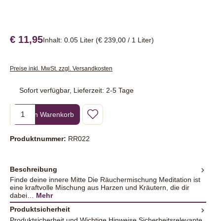
€ 11,95
Inhalt:
0.05 Liter
(€ 239,00 / 1 Liter)
Preise inkl. MwSt. zzgl. Versandkosten
Sofort verfügbar, Lieferzeit: 2-5 Tage
Produkt Anzahl: Gib den gewünschten Wert ein oder benutze die Sc
In den Warenkorb
Produktnummer:
RR022
Beschreibung
Finde deine innere Mitte Die Räuchermischung Meditation ist
eine kraftvolle Mischung aus Harzen und Kräutern, die dir
dabei…
Mehr
Produktsicherheit
Produktsicherheit und Wichtige Hinweise Sicherheitsrelevante