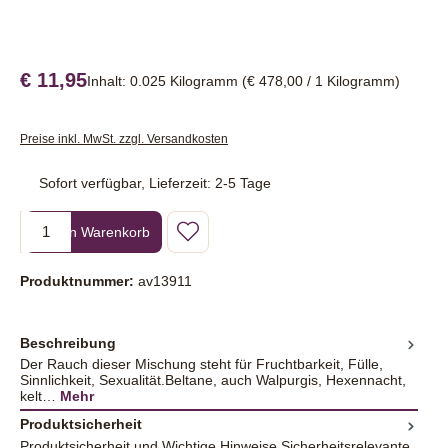
€ 11,95
Inhalt:
0.025 Kilogramm
(€ 478,00 / 1 Kilogramm)
Preise inkl. MwSt. zzgl. Versandkosten
Sofort verfügbar, Lieferzeit: 2-5 Tage
Produkt Anzahl: Gib den gewünschten Wert ein oder benutze die Sc
In den Warenkorb
Produktnummer:
av13911
Beschreibung
Der Rauch dieser Mischung steht für Fruchtbarkeit, Fülle,
Sinnlichkeit, Sexualität.Beltane, auch Walpurgis, Hexennacht,
kelt…
Mehr
Produktsicherheit
Produktsicherheit und Wichtige Hinweise Sicherheitsrelevante