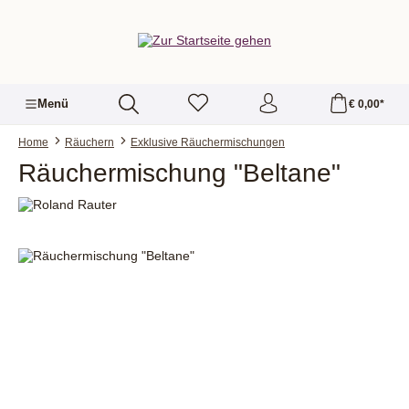
alt springen
Menü
€ 0,00*
Home
Räuchern
Exklusive Räuchermischungen
Räuchermischung "Beltane"
Bildergalerie überspringen