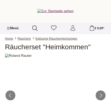
alt springen
Menü
€ 0,00*
Home
Räuchern
Exklusive Räuchermischungen
Räucherset "Heimkommen"
Bildergalerie überspringen