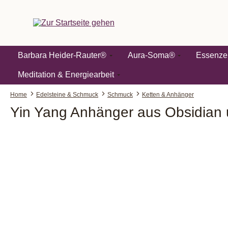
springen
Zur Hauptnavigation springen
Barbara Heider-Rauter®
Aura-Soma®
Essenze
Meditation & Energiearbeit
Home
Edelsteine & Schmuck
Schmuck
Ketten & Anhänger
Yin Yang Anhänger aus Obsidian u
Bildergalerie überspringen