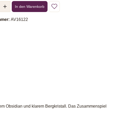
l: Gib den gewünschten Wert ein oder benutze die Schaltflächen um 
In den Warenkorb
mmer:
AV16122
lem Obsidian und klarem Bergkristall. Das Zusammenspiel