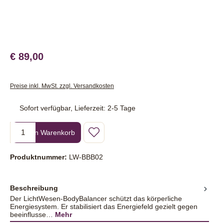
€ 89,00
Preise inkl. MwSt. zzgl. Versandkosten
Sofort verfügbar, Lieferzeit: 2-5 Tage
Produkt Anzahl: Gib den gewünschten Wert ein oder benutze die Sc
In den Warenkorb
Produktnummer:
LW-BBB02
Beschreibung
Der LichtWesen-BodyBalancer schützt das körperliche
Energiesystem. Er stabilisiert das Energiefeld gezielt gegen
beeinflusse…
Mehr