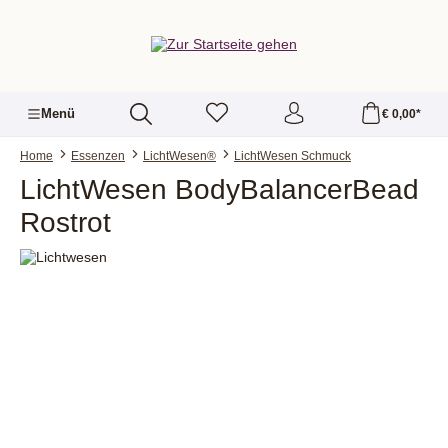
alt springen
Menü
€ 0,00*
Home
Essenzen
LichtWesen®
LichtWesen Schmuck
LichtWesen BodyBalancerBead
Rostrot
Bildergalerie überspringen