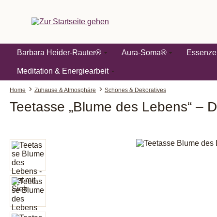
springen
Zur Hauptnavigation springen
Barbara Heider-Rauter®
Aura-Soma®
Essenze
Meditation & Energiearbeit
Home
Zuhause & Atmosphäre
Schönes & Dekoratives
Teetasse „Blume des Lebens“ – De
Bildergalerie überspringen