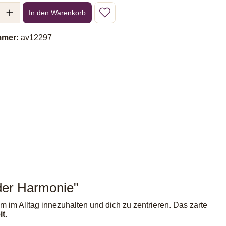
l: Gib den gewünschten Wert ein oder benutze die Schaltflächen um 
In den Warenkorb
mmer:
av12297
 der Harmonie"
m im Alltag innezuhalten und dich zu zentrieren. Das zarte
it
.