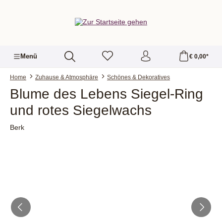
alt springen
Menü
€ 0,00*
Home
Zuhause & Atmosphäre
Schönes & Dekoratives
Blume des Lebens Siegel-Ring
und rotes Siegelwachs
Berk
Bildergalerie überspringen