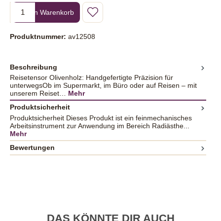
Produkt Anzahl: Gib den gewünschten Wert ein oder benutze die Sc
In den Warenkorb
Produktnummer:
av12508
Beschreibung
Reisetensor Olivenholz: Handgefertigte Präzision für
unterwegsOb im Supermarkt, im Büro oder auf Reisen – mit
unserem Reiset…
Mehr
Produktsicherheit
Produktsicherheit Dieses Produkt ist ein feinmechanisches
Arbeitsinstrument zur Anwendung im Bereich Radiästhe...
Mehr
Bewertungen
DAS KÖNNTE DIR AUCH