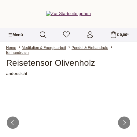
alt springen
Menü
€ 0,00*
Home
Meditation & Energiearbeit
Pendel & Einhandrute
Einhandruten
Reisetensor Olivenholz
anderslicht
Bildergalerie überspringen