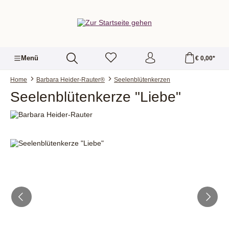
alt springen
Menü
€ 0,00*
Home
Barbara Heider-Rauter®
Seelenblütenkerzen
Seelenblütenkerze "Liebe"
Bildergalerie überspringen