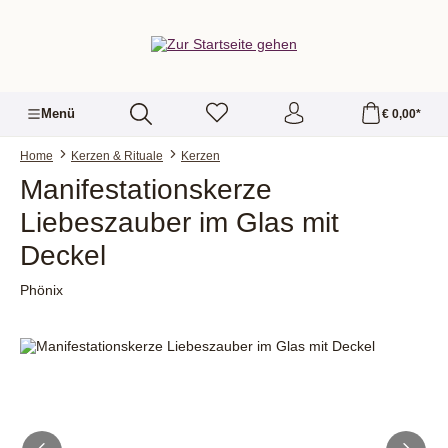
alt springen
Menü
€ 0,00*
Home
Kerzen & Rituale
Kerzen
Manifestationskerze
Liebeszauber im Glas mit
Deckel
Phönix
Bildergalerie überspringen