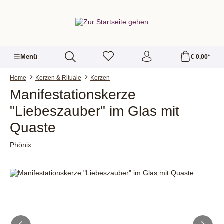
alt springen
Menü
€ 0,00*
Home
Kerzen & Rituale
Kerzen
Manifestationskerze
"Liebeszauber" im Glas mit
Quaste
Phönix
Bildergalerie überspringen