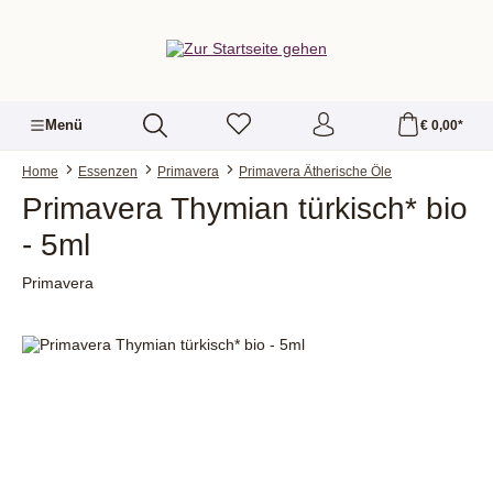
alt springen
Menü
€ 0,00*
Home
Essenzen
Primavera
Primavera Ätherische Öle
Primavera Thymian türkisch* bio
- 5ml
Primavera
Bildergalerie überspringen