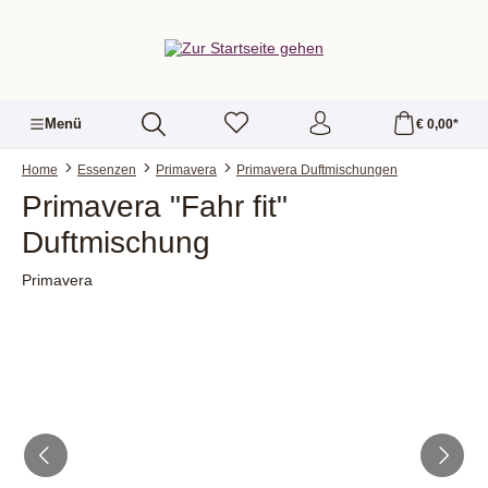
alt springen
Menü
€ 0,00*
Home
Essenzen
Primavera
Primavera Duftmischungen
Primavera "Fahr fit"
Duftmischung
Primavera
Bildergalerie überspringen