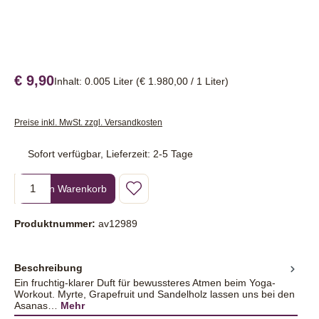
€ 9,90
Inhalt:
0.005 Liter
(€ 1.980,00 / 1 Liter)
Preise inkl. MwSt. zzgl. Versandkosten
Sofort verfügbar, Lieferzeit: 2-5 Tage
Produkt Anzahl: Gib den gewünschten Wert ein oder benutze die Sc
In den Warenkorb
Produktnummer:
av12989
Beschreibung
Ein fruchtig-klarer Duft für bewussteres Atmen beim Yoga-
Workout. Myrte, Grapefruit und Sandelholz lassen uns bei den
Asanas…
Mehr