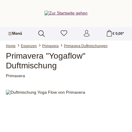
alt springen
Menü
€ 0,00*
Home
Essenzen
Primavera
Primavera Duftmischungen
Primavera "Yogaflow"
Duftmischung
Primavera
Bildergalerie überspringen