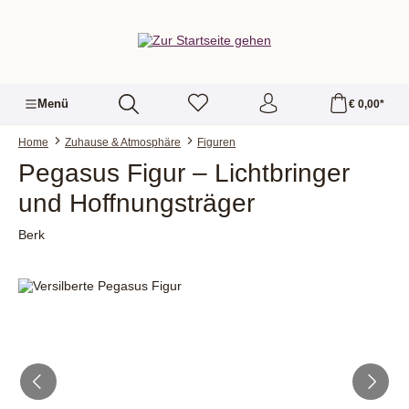
alt springen
Menü
€ 0,00*
Home
Zuhause & Atmosphäre
Figuren
Pegasus Figur – Lichtbringer
und Hoffnungsträger
Berk
Bildergalerie überspringen