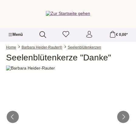
alt springen
Menü
€ 0,00*
Home
Barbara Heider-Rauter®
Seelenblütenkerzen
Seelenblütenkerze "Danke"
Bildergalerie überspringen