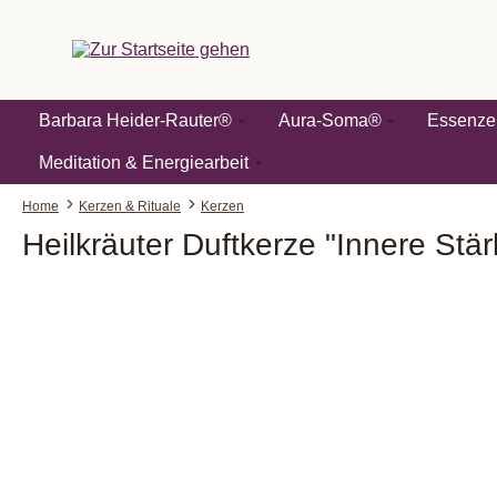
springen
Zur Hauptnavigation springen
Barbara Heider-Rauter®
Aura-Soma®
Essenze
Meditation & Energiearbeit
Home
Kerzen & Rituale
Kerzen
Heilkräuter Duftkerze "Innere Stä
Bildergalerie überspringen