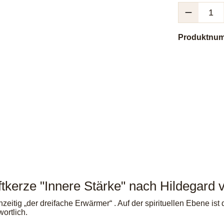
Produkt Anzah
Produktnu
ftkerze "Innere Stärke" nach Hildegard 
hzeitig „der dreifache Erwärmer“ . Auf der spirituellen Ebene is
ortlich.