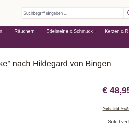
n
Räuchern
Edelsteine & Schmuck
Kerzen & Ri
rke" nach Hildegard von Bingen
€ 48,9
Preise inkl. MwS
Sofort verf