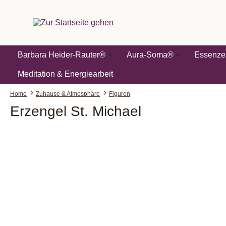
springen
Zur Hauptnavigation springen
Barbara Heider-Rauter®
Aura-Soma®
Essenze
Meditation & Energiearbeit
Home
Zuhause & Atmosphäre
Figuren
Erzengel St. Michael
Bildergalerie überspringen