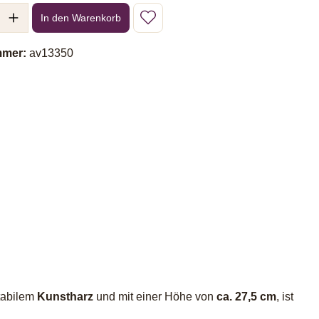
l: Gib den gewünschten Wert ein oder benutze die Schaltflächen um 
In den Warenkorb
mmer:
av13350
stabilem
Kunstharz
und mit einer Höhe von
ca. 27,5 cm
, ist