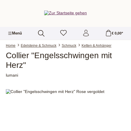
alt springen
Menü
€ 0,00*
Home
Edelsteine & Schmuck
Schmuck
Ketten & Anhänger
Collier "Engelsschwingen mit
Herz"
lumani
Bildergalerie überspringen