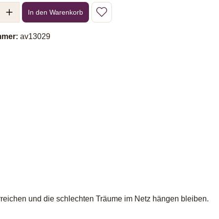
l: Gib den gewünschten Wert ein oder benutze die Schaltflächen um 
In den Warenkorb
mmer:
av13029
erreichen und die schlechten Träume im Netz hängen bleiben.