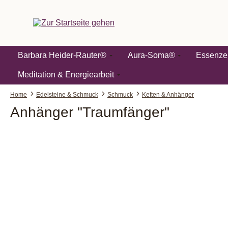
springen
Zur Hauptnavigation springen
Barbara Heider-Rauter®
Aura-Soma®
Essenze
Meditation & Energiearbeit
Home
Edelsteine & Schmuck
Schmuck
Ketten & Anhänger
Anhänger "Traumfänger"
Bildergalerie überspringen