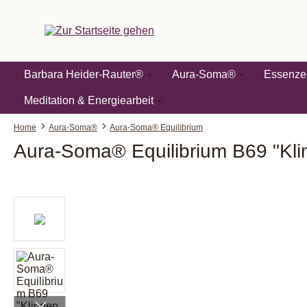
springen
Zur Hauptnavigation springen
Barbara Heider-Rauter®
Aura-Soma®
Essenze
Meditation & Energiearbeit
Home
Aura-Soma®
Aura-Soma® Equilibrium
Aura-Soma® Equilibrium B69 "Kli
Bildergalerie überspringen