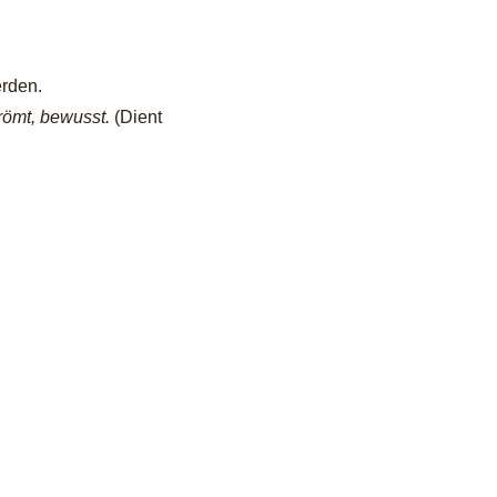
erden.
trömt, bewusst.
(Dient