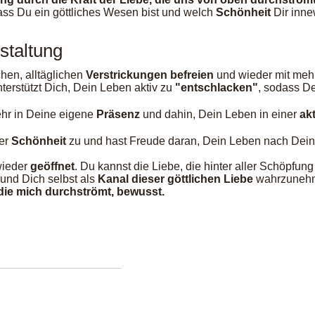
ass Du ein göttliches Wesen bist und welch
Schönheit
Dir inne
staltung
hen, alltäglichen
Verstrickungen befreien
und wieder mit meh
nterstützt Dich, Dein Leben aktiv zu
"entschlacken"
, sodass D
ehr in Deine eigene
Präsenz
und dahin, Dein Leben in einer
ak
er
Schönheit
zu und hast Freude daran, Dein Leben nach Dei
wieder
geöffnet
. Du kannst die Liebe, die hinter aller Schöpfung
n und Dich selbst als
Kanal dieser göttlichen Liebe
wahrzuneh
, die mich durchströmt, bewusst.