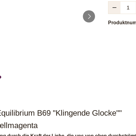
Produkt Anzah
Produktnu
uilibrium B69 "Klingende Glocke""
Hellmagenta
ng durch die Kraft der Liebe, die uns von oben durchström