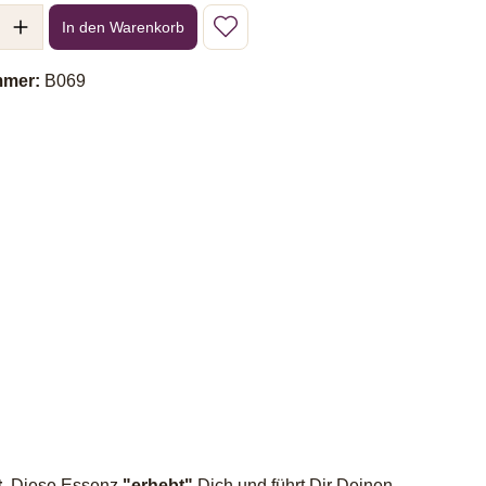
l: Gib den gewünschten Wert ein oder benutze die Schaltflächen um 
In den Warenkorb
mmer:
B069
t
. Diese Essenz
"erhebt"
Dich und führt Dir Deinen