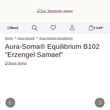
alt springen
Menü
€ 0,00*
Home
Aura-Soma®
Aura-Soma® Equilibrium
Aura-Soma® Equilibrium B102
"Erzengel Samael"
Bildergalerie überspringen