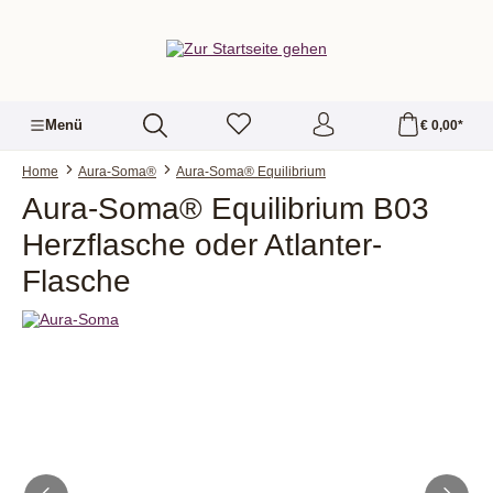
alt springen
Menü
€ 0,00*
Home
Aura-Soma®
Aura-Soma® Equilibrium
Aura-Soma® Equilibrium B03
Herzflasche oder Atlanter-
Flasche
Bildergalerie überspringen