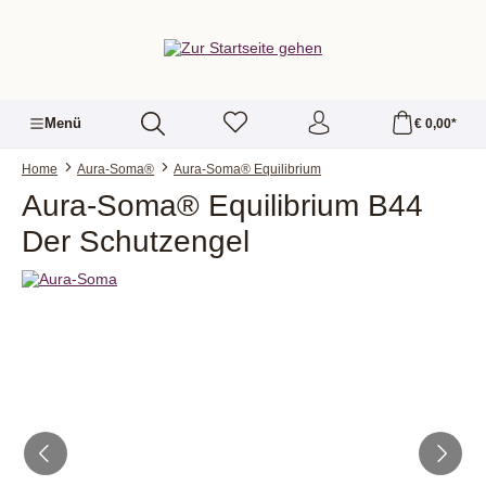
alt springen
Menü
€ 0,00*
Home
Aura-Soma®
Aura-Soma® Equilibrium
Aura-Soma® Equilibrium B44
Der Schutzengel
Bildergalerie überspringen