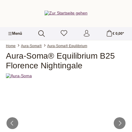
alt springen
Menü
€ 0,00*
Home
Aura-Soma®
Aura-Soma® Equilibrium
Aura-Soma® Equilibrium B25
Florence Nightingale
Bildergalerie überspringen