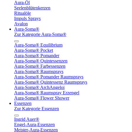
Aura-Öl
Seelenblütenkerzen
Ritualöle
Impuls Sprays
Avalon
Aura-Soma®
Zur Kategorie Aura-Soma®
Aura-Soma® Equilibrium
Aura-Soma® Pocket
Aura-Soma® Pomander
Aura-Soma® Quintessenzen
Aura-Soma® Farbessenzen
Aura-Soma® Raumsprays
Aura-Soma® Pomander Raumsprays
Aura-Soma® Quintessenz Raumsprays
Aura-Soma® ArchAngeloi
Aura-Soma® Raumspray Erzengel
Aura-Soma® Flower Shower
Essenzen
Zur Kategorie Essenzen
Ingrid Auer®
Engel-Aura-Essenzen
Meister-Aura-Essenzen