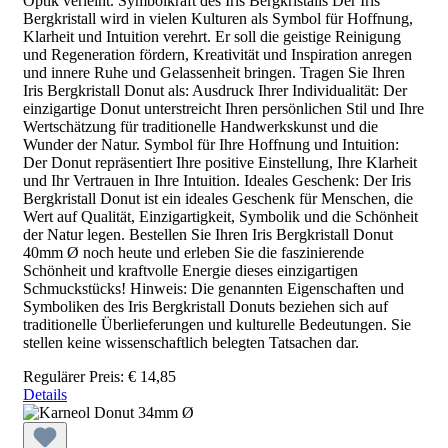
Optik verleiht. Symbolkraft des Iris Bergkristalls Der Iris
Bergkristall wird in vielen Kulturen als Symbol für Hoffnung,
Klarheit und Intuition verehrt. Er soll die geistige Reinigung
und Regeneration fördern, Kreativität und Inspiration anregen
und innere Ruhe und Gelassenheit bringen. Tragen Sie Ihren
Iris Bergkristall Donut als: Ausdruck Ihrer Individualität: Der
einzigartige Donut unterstreicht Ihren persönlichen Stil und Ihre
Wertschätzung für traditionelle Handwerkskunst und die
Wunder der Natur. Symbol für Ihre Hoffnung und Intuition:
Der Donut repräsentiert Ihre positive Einstellung, Ihre Klarheit
und Ihr Vertrauen in Ihre Intuition. Ideales Geschenk: Der Iris
Bergkristall Donut ist ein ideales Geschenk für Menschen, die
Wert auf Qualität, Einzigartigkeit, Symbolik und die Schönheit
der Natur legen. Bestellen Sie Ihren Iris Bergkristall Donut
40mm Ø noch heute und erleben Sie die faszinierende
Schönheit und kraftvolle Energie dieses einzigartigen
Schmuckstücks! Hinweis: Die genannten Eigenschaften und
Symboliken des Iris Bergkristall Donuts beziehen sich auf
traditionelle Überlieferungen und kulturelle Bedeutungen. Sie
stellen keine wissenschaftlich belegten Tatsachen dar.
Regulärer Preis:
€ 14,85
Details