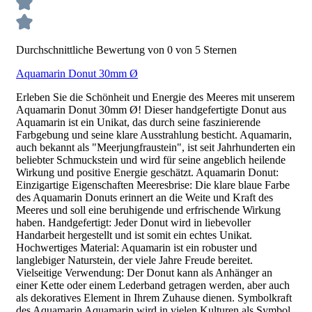
Durchschnittliche Bewertung von 0 von 5 Sternen
Aquamarin Donut 30mm Ø
Erleben Sie die Schönheit und Energie des Meeres mit unserem
Aquamarin Donut 30mm Ø! Dieser handgefertigte Donut aus
Aquamarin ist ein Unikat, das durch seine faszinierende
Farbgebung und seine klare Ausstrahlung besticht. Aquamarin,
auch bekannt als "Meerjungfraustein", ist seit Jahrhunderten ein
beliebter Schmuckstein und wird für seine angeblich heilende
Wirkung und positive Energie geschätzt. Aquamarin Donut:
Einzigartige Eigenschaften Meeresbrise: Die klare blaue Farbe
des Aquamarin Donuts erinnert an die Weite und Kraft des
Meeres und soll eine beruhigende und erfrischende Wirkung
haben. Handgefertigt: Jeder Donut wird in liebevoller
Handarbeit hergestellt und ist somit ein echtes Unikat.
Hochwertiges Material: Aquamarin ist ein robuster und
langlebiger Naturstein, der viele Jahre Freude bereitet.
Vielseitige Verwendung: Der Donut kann als Anhänger an
einer Kette oder einem Lederband getragen werden, aber auch
als dekoratives Element in Ihrem Zuhause dienen. Symbolkraft
des Aquamarin Aquamarin wird in vielen Kulturen als Symbol