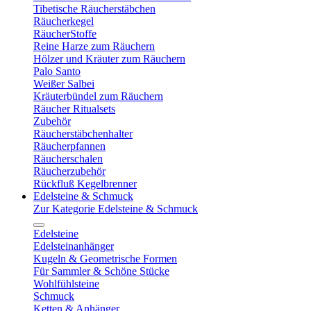
Tibetische Räucherstäbchen
Räucherkegel
RäucherStoffe
Reine Harze zum Räuchern
Hölzer und Kräuter zum Räuchern
Palo Santo
Weißer Salbei
Kräuterbündel zum Räuchern
Räucher Ritualsets
Zubehör
Räucherstäbchenhalter
Räucherpfannen
Räucherschalen
Räucherzubehör
Rückfluß Kegelbrenner
Edelsteine & Schmuck
Zur Kategorie Edelsteine & Schmuck
Edelsteine
Edelsteinanhänger
Kugeln & Geometrische Formen
Für Sammler & Schöne Stücke
Wohlfühlsteine
Schmuck
Ketten & Anhänger