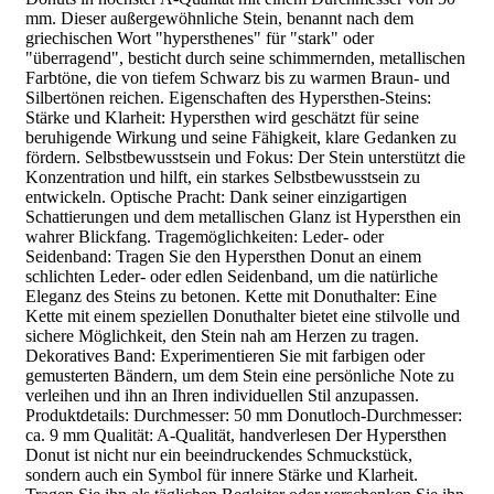
mm. Dieser außergewöhnliche Stein, benannt nach dem
griechischen Wort "hypersthenes" für "stark" oder
"überragend", besticht durch seine schimmernden, metallischen
Farbtöne, die von tiefem Schwarz bis zu warmen Braun- und
Silbertönen reichen. Eigenschaften des Hypersthen-Steins:
Stärke und Klarheit: Hypersthen wird geschätzt für seine
beruhigende Wirkung und seine Fähigkeit, klare Gedanken zu
fördern. Selbstbewusstsein und Fokus: Der Stein unterstützt die
Konzentration und hilft, ein starkes Selbstbewusstsein zu
entwickeln. Optische Pracht: Dank seiner einzigartigen
Schattierungen und dem metallischen Glanz ist Hypersthen ein
wahrer Blickfang. Tragemöglichkeiten: Leder- oder
Seidenband: Tragen Sie den Hypersthen Donut an einem
schlichten Leder- oder edlen Seidenband, um die natürliche
Eleganz des Steins zu betonen. Kette mit Donuthalter: Eine
Kette mit einem speziellen Donuthalter bietet eine stilvolle und
sichere Möglichkeit, den Stein nah am Herzen zu tragen.
Dekoratives Band: Experimentieren Sie mit farbigen oder
gemusterten Bändern, um dem Stein eine persönliche Note zu
verleihen und ihn an Ihren individuellen Stil anzupassen.
Produktdetails: Durchmesser: 50 mm Donutloch-Durchmesser:
ca. 9 mm Qualität: A-Qualität, handverlesen Der Hypersthen
Donut ist nicht nur ein beeindruckendes Schmuckstück,
sondern auch ein Symbol für innere Stärke und Klarheit.