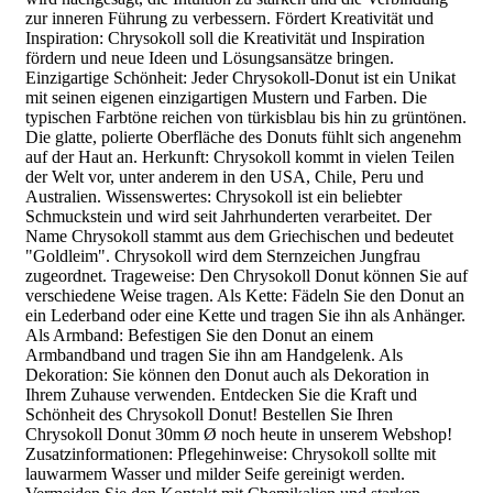
zur inneren Führung zu verbessern. Fördert Kreativität und
Inspiration: Chrysokoll soll die Kreativität und Inspiration
fördern und neue Ideen und Lösungsansätze bringen.
Einzigartige Schönheit: Jeder Chrysokoll-Donut ist ein Unikat
mit seinen eigenen einzigartigen Mustern und Farben. Die
typischen Farbtöne reichen von türkisblau bis hin zu grüntönen.
Die glatte, polierte Oberfläche des Donuts fühlt sich angenehm
auf der Haut an. Herkunft: Chrysokoll kommt in vielen Teilen
der Welt vor, unter anderem in den USA, Chile, Peru und
Australien. Wissenswertes: Chrysokoll ist ein beliebter
Schmuckstein und wird seit Jahrhunderten verarbeitet. Der
Name Chrysokoll stammt aus dem Griechischen und bedeutet
"Goldleim". Chrysokoll wird dem Sternzeichen Jungfrau
zugeordnet. Trageweise: Den Chrysokoll Donut können Sie auf
verschiedene Weise tragen. Als Kette: Fädeln Sie den Donut an
ein Lederband oder eine Kette und tragen Sie ihn als Anhänger.
Als Armband: Befestigen Sie den Donut an einem
Armbandband und tragen Sie ihn am Handgelenk. Als
Dekoration: Sie können den Donut auch als Dekoration in
Ihrem Zuhause verwenden. Entdecken Sie die Kraft und
Schönheit des Chrysokoll Donut! Bestellen Sie Ihren
Chrysokoll Donut 30mm Ø noch heute in unserem Webshop!
Zusatzinformationen: Pflegehinweise: Chrysokoll sollte mit
lauwarmem Wasser und milder Seife gereinigt werden.