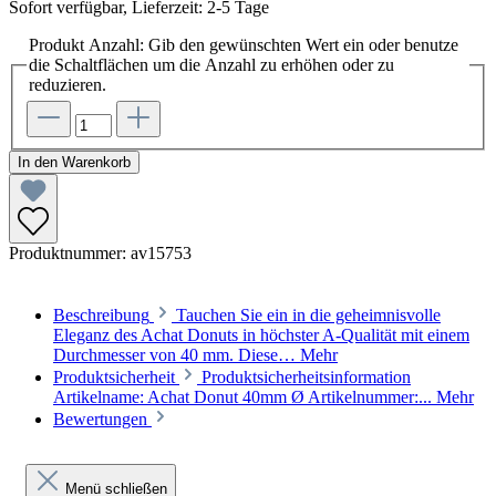
Sofort verfügbar, Lieferzeit: 2-5 Tage
Produkt Anzahl: Gib den gewünschten Wert ein oder benutze
die Schaltflächen um die Anzahl zu erhöhen oder zu
reduzieren.
In den Warenkorb
Produktnummer:
av15753
Beschreibung
Tauchen Sie ein in die geheimnisvolle
Eleganz des Achat Donuts in höchster A-Qualität mit einem
Durchmesser von 40 mm. Diese…
Mehr
Produktsicherheit
Produktsicherheitsinformation
Artikelname: Achat Donut 40mm Ø Artikelnummer:...
Mehr
Bewertungen
Menü schließen