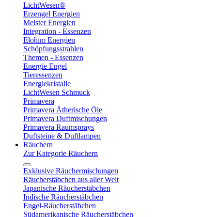
LichtWesen®
Erzengel Energien
Meister Energien
Integration - Essenzen
Elohim Energien
Schöpfungsstrahlen
Themen - Essenzen
Energie Engel
Tieressenzen
Energiekristalle
LichtWesen Schmuck
Primavera
Primavera Ätherische Öle
Primavera Duftmischungen
Primavera Raumsprays
Duftsteine & Duftlampen
Räuchern
Zur Kategorie Räuchern
Exklusive Räuchermischungen
Räucherstäbchen aus aller Welt
Japanische Räucherstäbchen
Indische Räucherstäbchen
Engel-Räucherstäbchen
Südamerikanische Räucherstäbchen