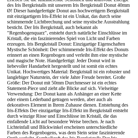
des Iris Bergkristalls mit unserem Iris Bergkristall Donut 40mm
Ø! Dieser handgefertigte Donut aus hochwertigem Bergkristall
mit einzigartigem Iris-Effekt ist ein Unikat, das durch seine
schimmernde Lichtbrechung und seine mystische Ausstrahlung
besticht. Der Iris Bergkristall, auch bekannt als
"Regenbogenquarz", entsteht durch natürliche Einschlüsse im
Kristall, die ein faszinierendes Spiel von Licht und Farben
erzeugen. Iris Bergkristall Donut: Einzigartige Eigenschaften
Mystische Schönheit: Der schimmernde Iris-Effekt des Donuts
erinnert an einen Regenbogen und verleiht ihm eine mystische
und magische Note. Handgefertigt: Jeder Donut wird in
liebevoller Handarbeit hergestellt und ist somit ein echtes
Unikat. Hochwertiges Material: Bergkristall ist ein robuster und
langlebiger Naturstein, der viele Jahre Freude bereitet. Große
Größe: Der Donut mit 50mm Durchmesser ist ein echtes
Statement-Piece und zieht alle Blicke auf sich. Vielseitige
Verwendung: Der Donut kann als Anhänger an einer Kette
oder einem Lederband getragen werden, aber auch als
dekoratives Element in Ihrem Zuhause dienen. Entstehung des
Iris-Effekts Der einzigartige Iris-Effekt im Bergkristall entsteht
durch winzige Risse und Einschlüsse im Kristall, die das
einfallende Licht auf besondere Weise brechen. Je nach
Lichteinfall und Blickwinkel erscheinen unterschiedliche
Farben des Regenbogens, was dem Stein seine faszinierende