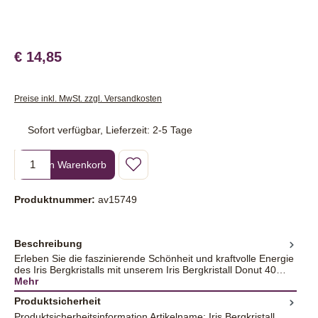
€ 14,85
Preise inkl. MwSt. zzgl. Versandkosten
Sofort verfügbar, Lieferzeit: 2-5 Tage
Produkt Anzahl: Gib den gewünschten Wert ein oder benutze die Sc
In den Warenkorb
Produktnummer:
av15749
Beschreibung
Erleben Sie die faszinierende Schönheit und kraftvolle Energie
des Iris Bergkristalls mit unserem Iris Bergkristall Donut 40…
Mehr
Produktsicherheit
Produktsicherheitsinformation Artikelname: Iris Bergkristall