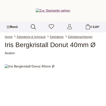
alt springen
Menü
€ 0,00*
Home
Edelsteine & Schmuck
Edelsteine
Edelsteinanhänger
Iris Bergkristall Donut 40mm Ø
Avalon
Bildergalerie überspringen