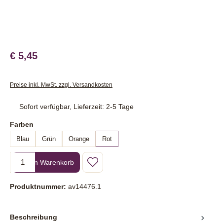
€ 5,45
Preise inkl. MwSt. zzgl. Versandkosten
Sofort verfügbar, Lieferzeit: 2-5 Tage
auswählen
Farben
Blau
Grün
Orange
Rot
Produkt Anzahl: Gib den gewünschten Wert ein oder benutze die Sc
In den Warenkorb
Produktnummer:
av14476.1
Beschreibung