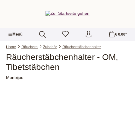
alt springen
Menü
€ 0,00*
Home
Räuchern
Zubehör
Räucherstäbchenhalter
Räucherstäbchenhalter - OM,
Tibetstäbchen
Monbijou
Bildergalerie überspringen