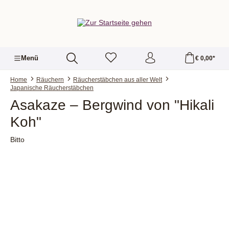
alt springen
Menü
€ 0,00*
Home
Räuchern
Räucherstäbchen aus aller Welt
Japanische Räucherstäbchen
Asakaze – Bergwind von "Hikali
Koh"
Bitto
Bildergalerie überspringen