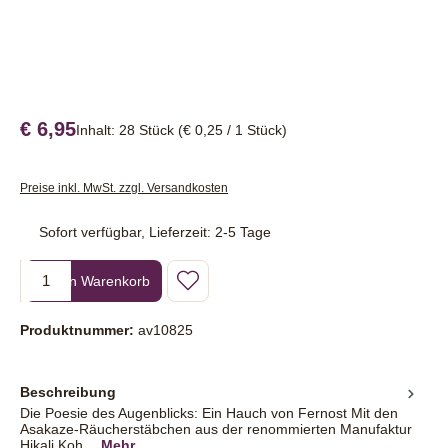
€ 6,95
Inhalt:
28 Stück
(€ 0,25 / 1 Stück)
Preise inkl. MwSt. zzgl. Versandkosten
Sofort verfügbar, Lieferzeit: 2-5 Tage
Produkt Anzahl: Gib den gewünschten Wert ein oder benutze die Sc
In den Warenkorb
Produktnummer:
av10825
Beschreibung
Die Poesie des Augenblicks: Ein Hauch von Fernost Mit den
Asakaze-Räucherstäbchen aus der renommierten Manufaktur
Hikali Koh…
Mehr