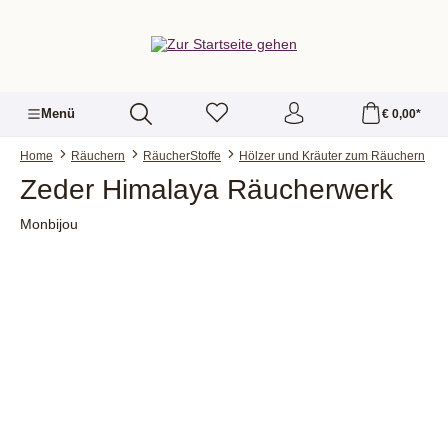
alt springen
Menü
€ 0,00*
Home
Räuchern
RäucherStoffe
Hölzer und Kräuter zum Räuchern
Zeder Himalaya Räucherwerk
Monbijou
Bildergalerie überspringen