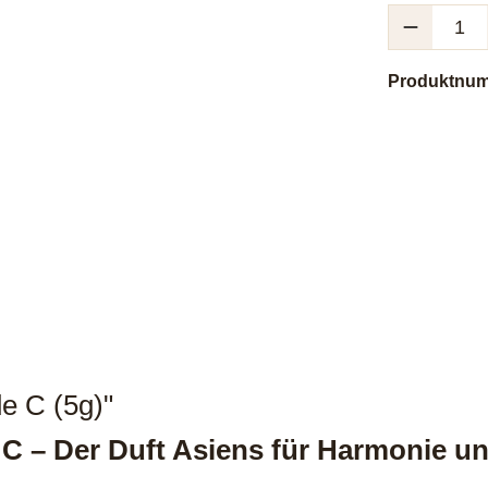
Produkt Anzah
Produktnu
e C (5g)"
C – Der Duft Asiens für Harmonie un