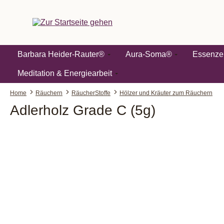
springen
Zur Hauptnavigation springen
Barbara Heider-Rauter®
Aura-Soma®
Essenze
Meditation & Energiearbeit
Home
Räuchern
RäucherStoffe
Hölzer und Kräuter zum Räuchern
Adlerholz Grade C (5g)
Bildergalerie überspringen