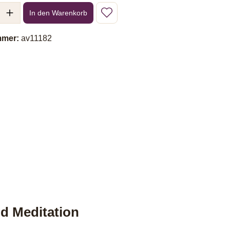
l: Gib den gewünschten Wert ein oder benutze die Schaltflächen um 
In den Warenkorb
mmer:
av11182
d Meditation