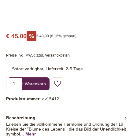
€ 45,00
%
€ 49,00
(8.16% gespart)
Preise inkl. MwSt. zzgl. Versandkosten
Sofort verfügbar, Lieferzeit: 2-5 Tage
Produkt Anzahl: Gib den gewünschten Wert ein oder benutze die Sc
In den Warenkorb
Produktnummer:
av15412
Beschreibung
Erleben Sie die vollkommene Harmonie und Ordnung der 19
Kreise der "Blume des Lebens", die das Bild der Unendlichkeit
symbol…
Mehr