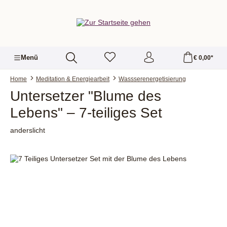
alt springen
Menü
€ 0,00*
Home
Meditation & Energiearbeit
Wassserenergetisierung
Untersetzer "Blume des
Lebens" – 7-teiliges Set
anderslicht
Bildergalerie überspringen