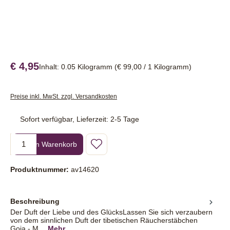
€ 4,95
Inhalt:
0.05 Kilogramm
(€ 99,00 / 1 Kilogramm)
Preise inkl. MwSt. zzgl. Versandkosten
Sofort verfügbar, Lieferzeit: 2-5 Tage
Produkt Anzahl: Gib den gewünschten Wert ein oder benutze die Sc
In den Warenkorb
Produktnummer:
av14620
Beschreibung
Der Duft der Liebe und des GlücksLassen Sie sich verzaubern
von dem sinnlichen Duft der tibetischen Räucherstäbchen
Goja - M…
Mehr