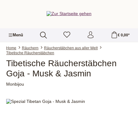
alt springen
Menü
€ 0,00*
Home
Räuchern
Räucherstäbchen aus aller Welt
Tibetische Räucherstäbchen
Tibetische Räucherstäbchen
Goja - Musk & Jasmin
Monbijou
Bildergalerie überspringen