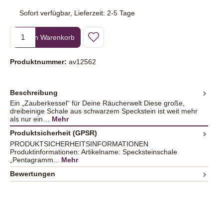
Sofort verfügbar, Lieferzeit: 2-5 Tage
Produkt Anzahl: Gib den gewünschten Wert ein oder benutze die Sc
In den Warenkorb
Produktnummer:
av12562
Beschreibung
Ein „Zauberkessel“ für Deine Räucherwelt Diese große,
dreibeinige Schale aus schwarzem Speckstein ist weit mehr
als nur ein…
Mehr
Produktsicherheit (GPSR)
PRODUKTSICHERHEITSINFORMATIONEN
Produktinformationen: Artikelname: Specksteinschale
„Pentagramm...
Mehr
Bewertungen