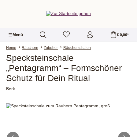
alt springen
Menü
€ 0,00*
Home
Räuchern
Zubehör
Räucherschalen
Specksteinschale
„Pentagramm“ – Formschöner
Schutz für Dein Ritual
Berk
Bildergalerie überspringen