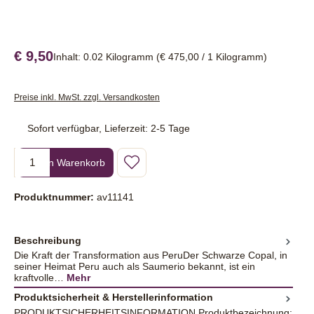
€ 9,50
Inhalt:
0.02 Kilogramm
(€ 475,00 / 1 Kilogramm)
Preise inkl. MwSt. zzgl. Versandkosten
Sofort verfügbar, Lieferzeit: 2-5 Tage
Produkt Anzahl: Gib den gewünschten Wert ein oder benutze die Sc
In den Warenkorb
Produktnummer:
av11141
Beschreibung
Die Kraft der Transformation aus PeruDer Schwarze Copal, in
seiner Heimat Peru auch als Saumerio bekannt, ist ein
kraftvolle…
Mehr
Produktsicherheit & Herstellerinformation
PRODUKTSICHERHEITSINFORMATION Produktbezeichnung: