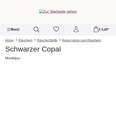
alt springen
Menü
€ 0,00*
Home
Räuchern
RäucherStoffe
Reine Harze zum Räuchern
Schwarzer Copal
Monbijou
Bildergalerie überspringen