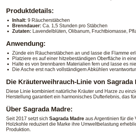
Produktdetails:
Inhalt:
9 Räucherstäbchen
Brenndauer:
Ca. 1,5 Stunden pro Stäbchen
Zutaten:
Lavendelblüten, Olibanum, Fruchtbiomasse, Pfla
Anwendung:
Zünde ein Räucherstäbchen an und lasse die Flamme erlö
Platziere es auf einer hitzebeständigen Oberfläche in ei
Halte es von brennbaren Materialien fern und lasse es ni
Die Asche erst nach vollständigem Abkühlen verantwortun
Die Kräuterweihrauch-Linie von Sagrada
Diese Linie kombiniert natürliche Kräuter und Harze zu ein
Herstellung garantiert ein harmonisches Dufterlebnis, das für
Über Sagrada Madre:
Seit 2017 setzt sich
Sagrada Madre
aus Argentinien für die
Holzkohle reduziert die Marke ihre Umweltbelastung erheblic
Produktion.