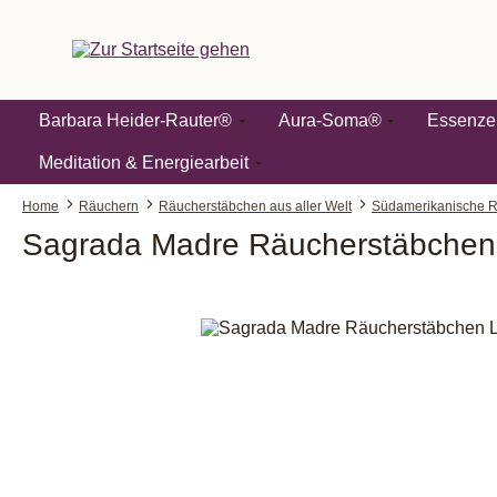
springen
Zur Hauptnavigation springen
Barbara Heider-Rauter®
Aura-Soma®
Essenze
Meditation & Energiearbeit
Home
Räuchern
Räucherstäbchen aus aller Welt
Südamerikanische 
Sagrada Madre Räucherstäbchen
Bildergalerie überspringen