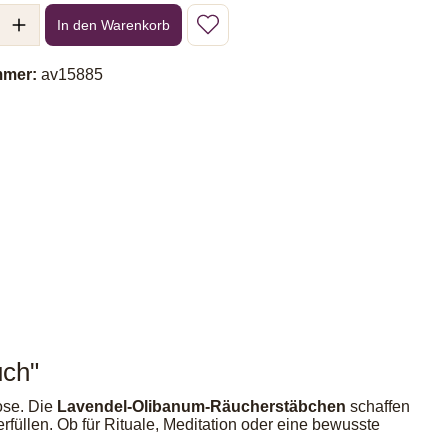
l: Gib den gewünschten Wert ein oder benutze die Schaltflächen um 
In den Warenkorb
mmer:
av15885
uch"
ose. Die
Lavendel-Olibanum-Räucherstäbchen
schaffen
füllen. Ob für Rituale, Meditation oder eine bewusste