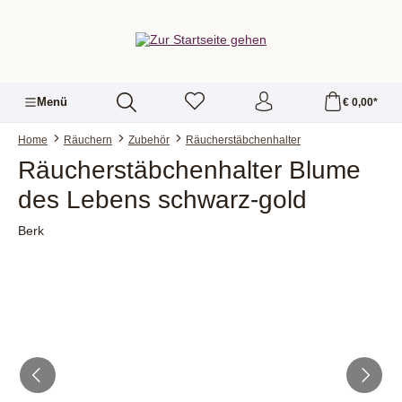
alt springen
Menü
€ 0,00*
Home
Räuchern
Zubehör
Räucherstäbchenhalter
Räucherstäbchenhalter Blume
des Lebens schwarz-gold
Berk
Bildergalerie überspringen