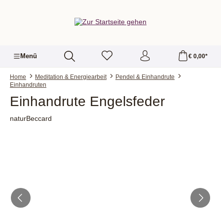
alt springen
Menü
€ 0,00*
Home
Meditation & Energiearbeit
Pendel & Einhandrute
Einhandruten
Einhandrute Engelsfeder
naturBeccard
Bildergalerie überspringen